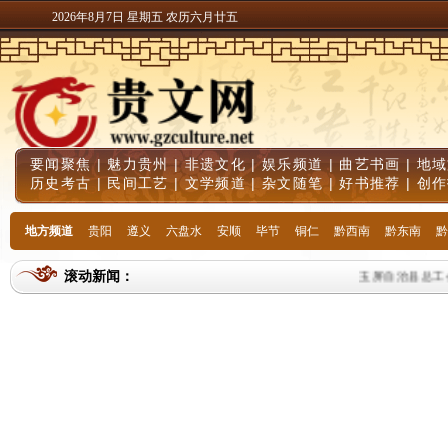
2026年8月7日 星期五 农历六月廿五
要闻聚焦
|
魅力贵州
|
非遗文化
|
娱乐频道
|
曲艺书画
|
地域
历史考古
|
民间工艺
|
文学频道
|
杂文随笔
|
好书推荐
|
创作
地方频道
贵阳
遵义
六盘水
安顺
毕节
铜仁
黔西南
黔东南
黔
滚动新闻：
玉屏自治县总工会