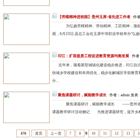
【劳模精神进校园】贵州玉屏:省先进工作者
作者
为弘扬劳模精神、劳动精神、工匠精神，激励
观，6月23日,县总工会在玉屏中等职业学校举办“弘扬劳
印江：扩容提质工程促进‌教育资源均衡发展
作者：
近年来，随着新型城镇化建设稳步推进，印江自
快城乡学校建设和布局优化，稳步化解城区学前教育
分...
聚焦课题研讨，赋能教学成长
作者：admin 发表：
聚焦课题研讨，赋能教学成长 ——贵州省乡
课题教学研讨活动侧记 为推进课题研究，提升乡村教
476
首页
上一页
7
8
9
10
11
12
13
1