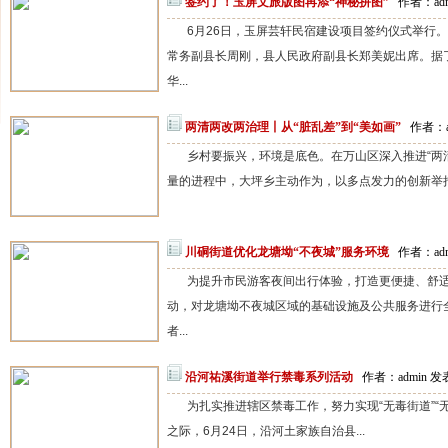
签约了！玉屏文旅版图再添“神秘拼图”
作者：adm
6月26日，玉屏芸轩民宿建设项目签约仪式举行
常务副县长周刚，县人民政府副县长郑美妮出席。据
华...
两清两改两治理丨从“脏乱差”到“美如画”
作者：a
乡村要振兴，环境是底色。在万山区深入推进“两
量的进程中，大坪乡主动作为，以多点发力的创新举措，推
川硐街道优化龙塘坳“不夜城”服务环境
作者：adm
为提升市民游客夜间出行体验，打造更便捷、舒
动，对龙塘坳不夜城区域的基础设施及公共服务进行
者...
沿河祐溪街道举行禁毒系列活动
作者：admin 发表
为扎实推进辖区禁毒工作，努力实现“无毒街道”“无毒
之际，6月24日，沿河土家族自治县...