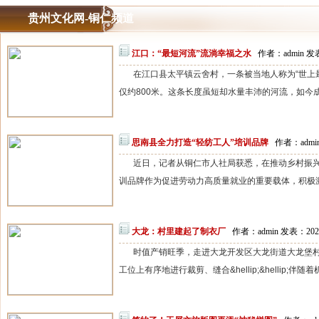
贵州文化网-铜仁频道
江口：“最短河流”流淌幸福之水
作者：admin 发表
在江口县太平镇云舍村，一条被当地人称为“世上
仅约800米。这条长度虽短却水量丰沛的河流，如今成
思南县全力打造“轻纺工人”培训品牌
作者：admin
近日，记者从铜仁市人社局获悉，在推动乡村振
训品牌作为促进劳动力高质量就业的重要载体，积极激活
大龙：村里建起了制衣厂
作者：admin 发表：202
时值产销旺季，走进大龙开发区大龙街道大龙堡
工位上有序地进行裁剪、缝合&hellip;&hellip;伴随