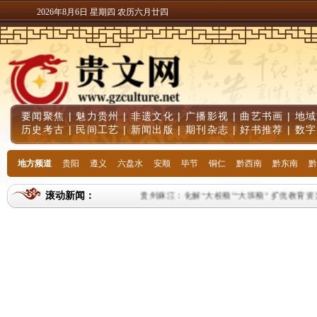
2026年8月6日 星期四 农历六月廿四
要闻聚焦
|
魅力贵州
|
非遗文化
|
广播影视
|
曲艺书画
|
地域
历史考古
|
民间工艺
|
新闻出版
|
期刊杂志
|
好书推荐
|
数字
地方频道
贵阳
遵义
六盘水
安顺
毕节
铜仁
黔西南
黔东南
黔
滚动新闻：
贵州麻江：化解“大校额”“大班额” 扩优教育资源