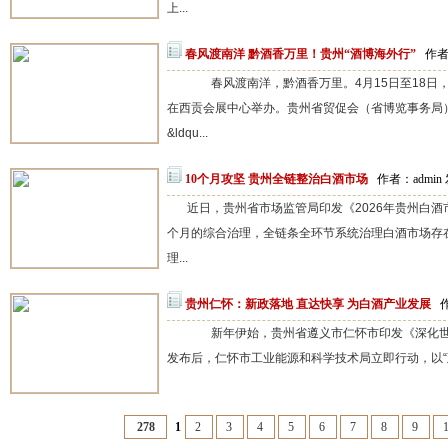
上...
春风渡南洋 黔酒香万里！贵州“酒博海外行”
作者：
春风渡南洋，黔酒香万里。4月15日至18日
在西贡会展中心举办。贵州省贸促会（省博览事务局
&ldqu...
10个月攻坚 贵州全链整治白酒市场
作者：admin 
近日，贵州省市场监管局印发《2026年贵州白酒
个月的综合治理，全链条全环节系统治理白酒市场存
理...
贵州仁怀：新政落地 直达快享 为白酒产业发展
作
新年伊始，贵州省遵义市仁怀市印发《深化世
发布后，仁怀市工业能源和科学技术局立即行动，以“政
278
1
2
3
4
5
6
7
8
9