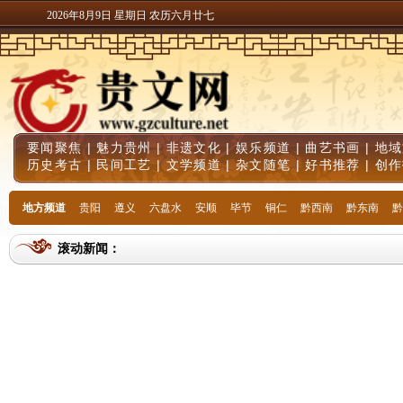
2026年8月9日 星期日 农历六月廿七
要闻聚焦
|
魅力贵州
|
非遗文化
|
娱乐频道
|
曲艺书画
|
地域
历史考古
|
民间工艺
|
文学频道
|
杂文随笔
|
好书推荐
|
创作
地方频道
贵阳
遵义
六盘水
安顺
毕节
铜仁
黔西南
黔东南
黔
滚动新闻：