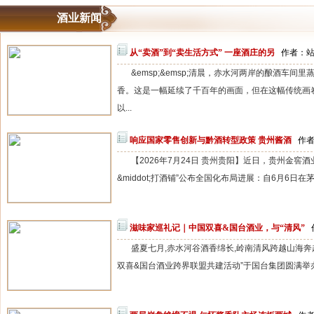
酒业新闻
从“卖酒”到“卖生活方式” 一座酒庄的另
作者：站长
&emsp;&emsp;清晨，赤水河两岸的酿酒车
香。这是一幅延续了千百年的画面，但在这幅传统画
以...
响应国家零售创新与黔酒转型政策 贵州酱酒
作者
【2026年7月24日 贵州贵阳】近日，贵州金窖
&middot;打酒铺”公布全国化布局进展：自6月6日在
滋味家巡礼记｜中国双喜&国台酒业，与“清风”
盛夏七月,赤水河谷酒香绵长,岭南清风跨越山海奔
双喜&国台酒业跨界联盟共建活动”于国台集团圆满举办。