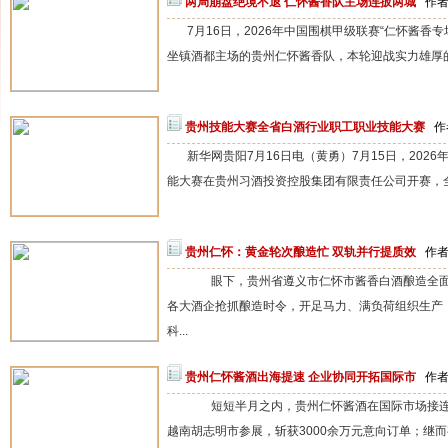
两局崩盘绝境不退 仁怀酱香队主场连扳两城
作者
7月16日，2026年中国围棋甲级联赛“仁怀酱香
坐镇酒都主场的贵州仁怀酱香队，本轮迎战实力雄厚的
贵州技能大赛全省白酒行业职工职业技能大赛
作
新华网贵阳7月16日电（黄勇）7月15日，20
能大赛在贵州习酒投资控股集团有限责任公司开赛，全省3
贵州仁怀：黄金轮次酿造忙 双轨并行提质效
作者：
眼下，贵州省遵义市仁怀市酱香白酒酿造全面
各大酒企抢抓酿造时令，开足马力、满负荷组织生产
科...
贵州仁怀酱酒出海提速 企业协同开拓国际市
作者：
短短半月之内，贵州仁怀酱酒在国际市场接连落
越南胡志明市参展，斩获3000余万元意向订单；继而