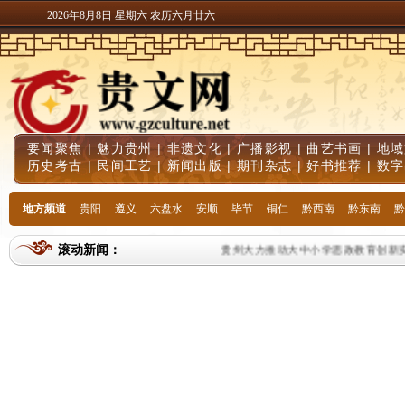
2026年8月8日 星期六 农历六月廿六
要闻聚焦
|
魅力贵州
|
非遗文化
|
广播影视
|
曲艺书画
|
地域
历史考古
|
民间工艺
|
新闻出版
|
期刊杂志
|
好书推荐
|
数字
地方频道
贵阳
遵义
六盘水
安顺
毕节
铜仁
黔西南
黔东南
黔
滚动新闻：
贵州大力推动大中小学思政教育创新实践