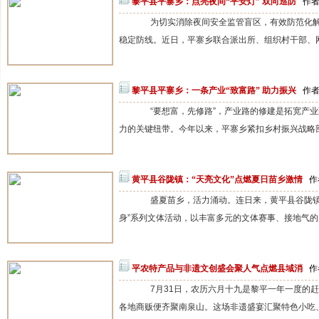
黎平县平寨乡：点亮夜间“平安灯” 双向巡防
作者
为切实消除夜间安全监管盲区，有效防范化解
稳定防线。近日，平寨乡联合派出所、组织村干部、网
黎平县平寨乡：一条产业“致富路” 助力振兴
作者
“要想富，先修路”，产业路的修建是拓宽产业致
力的关键纽带。今年以来，平寨乡紧扣乡村振兴战略部署
黄平县谷陇镇：“天亮文化”点燃夏日苗乡激情
作
盛夏苗乡，活力涌动。连日来，黄平县谷陇镇火热开展
身”系列文体活动，以丰富多元的文体赛事、接地气的群
平农特产品与非遗文创盛会聚人气点燃县域消
作
7月31日，农历六月十九是黎平一年一度的赶
各地商贩便齐聚南泉山。这场非遗盛宴汇聚特色小吃