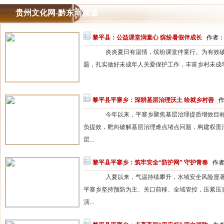
贵州文化网-黔东南频道
黎平县：公益课堂润童心 缤纷暑假伴成长
作者：站
炎炎夏日有温情，缤纷课堂伴童行。为有效破解
题，扎实做好未成年人关爱保护工作，丰富乡村未成年
黎平县平寨乡：深耕基层治理沃土 绘就乡村善
作
今年以来，平寨乡聚焦基层治理提质增效目标
负提效，靶向破解基层治理难点堵点问题，构建权责
层...
黎平县平寨乡：筑牢安全“防护网” 守护青春
作者
入夏以来，气温持续攀升，水域安全风险显著
平寨乡坚持预防为主、关口前移、全域管控，压紧压
演...