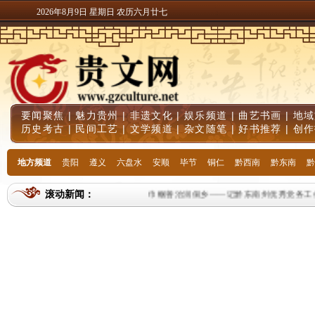
2026年8月9日 星期日 农历六月廿七
要闻聚焦
|
魅力贵州
|
非遗文化
|
娱乐频道
|
曲艺书画
|
地域
历史考古
|
民间工艺
|
文学频道
|
杂文随笔
|
好书推荐
|
创作
地方频道
贵阳
遵义
六盘水
安顺
毕节
铜仁
黔西南
黔东南
黔
滚动新闻：
巾帼善治润侗乡——记黔东南州优秀党务工