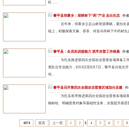
旺，...
黎平县坝寨乡：深耕林下“药”产业 走出生态
作者
近年来，坝寨乡立足山林资源禀赋，紧扣全县“
链上，积极探索天麻、茯苓、何首乌等林下中药材生态
黎平县：全员实训提能力 筑牢农普工作根基
作者
为扎实推进第四次全国农业普查各项筹备工作
查队伍专业能力，8月3日至8月7日，黎平县分批次
培...
黎平县召开第四次全国农业普查区域划分及建
作
为扎实有序推进第四次全国农业普查各项前期
物标绘、明确普查对象等基础性业务，全面提升基层普
4074
首页
上一页
1
2
3
4
5
6
7
8