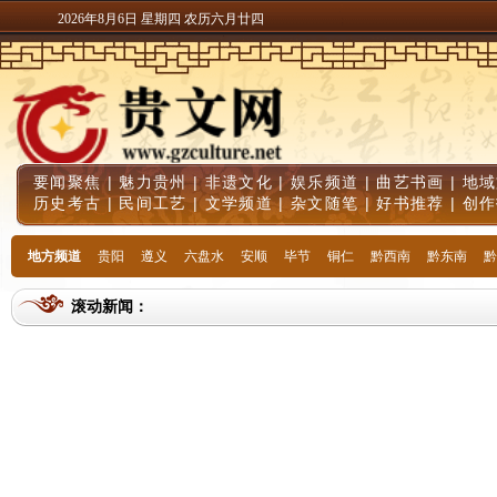
2026年8月6日 星期四 农历六月廿四
要闻聚焦
|
魅力贵州
|
非遗文化
|
娱乐频道
|
曲艺书画
|
地域
历史考古
|
民间工艺
|
文学频道
|
杂文随笔
|
好书推荐
|
创作
地方频道
贵阳
遵义
六盘水
安顺
毕节
铜仁
黔西南
黔东南
黔
滚动新闻：