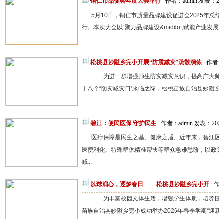
铜仁市品促会年度大会举行
作者：admin 发表：20
5月10日，铜仁市质量品牌建设促进会2025年总
行。本次大会以“聚力品牌建设&middot;赋能产业发展
松桃县妙隘乡完小开展“防震减灾”疏散演练
作者：
为进一步增强师生防灾减灾意识，提高广大师
十八个“防灾减灾日”来临之际，松桃苗族自治县妙隘乡完小于
碧江：便民医保 守护民生
作者：admin 发表：202
医疗保障是民生之基、健康之盾。近年来，碧江
医便利化、特殊群体精准帮扶等群众急难愁盼，以政
减...
以球润心，逐梦春日 ——松桃县妙隘乡完小开
作
为丰富校园文体生活，增强学生体质，培养团
苗族自治县妙隘乡完小成功举办2026年春季学期“迎新